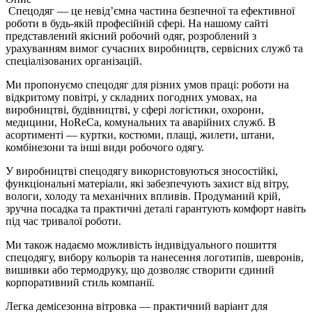
Спецодяг — це невід’ємна частина безпечної та ефективної
роботи в будь-якій професійній сфері. На нашому сайті
представлений якісний робочий одяг, розроблений з
урахуванням вимог сучасних виробництв, сервісних служб та
спеціалізованих організацій.
Ми пропонуємо спецодяг для різних умов праці: роботи на
відкритому повітрі, у складних погодних умовах, на
виробництві, будівництві, у сфері логістики, охорони,
медицини, HoReCa, комунальних та аварійних служб. В
асортименті — куртки, костюми, плащі, жилети, штани,
комбінезони та інші види робочого одягу.
У виробництві спецодягу використовуються зносостійкі,
функціональні матеріали, які забезпечують захист від вітру,
вологи, холоду та механічних впливів. Продуманий крій,
зручна посадка та практичні деталі гарантують комфорт навіть
під час тривалої роботи.
Ми також надаємо можливість індивідуального пошиття
спецодягу, вибору кольорів та нанесення логотипів, шевронів,
вишивки або термодруку, що дозволяє створити єдиний
корпоративний стиль компанії.
Легка демісезонна вітровка — практичний варіант для