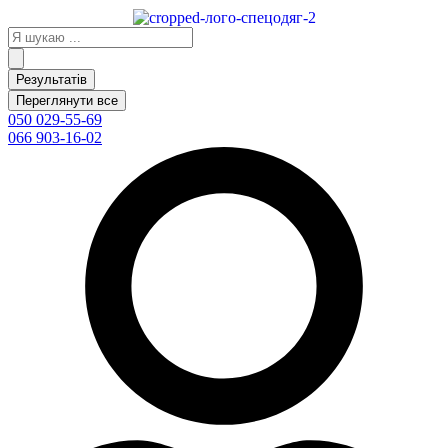
Перейти
до
Search
вмісту
...
Результатів
Переглянути все
050 029-55-69
066 903-16-02