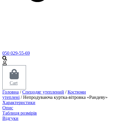
050 029-55-69
Cart
Головна
/
Спецодяг утеплений
/
Костюми
утеплені
/ Непродуваюча куртка-вітровка «Рандеву»
Характеристики
Опис
Таблиця розмірів
Відгуки