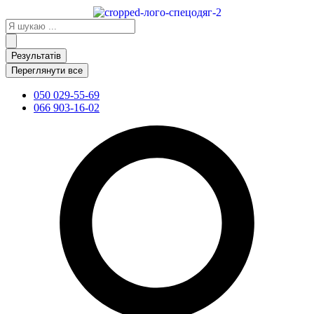
Перейти
до
Search
вмісту
...
Результатів
Переглянути все
050 029-55-69
066 903-16-02