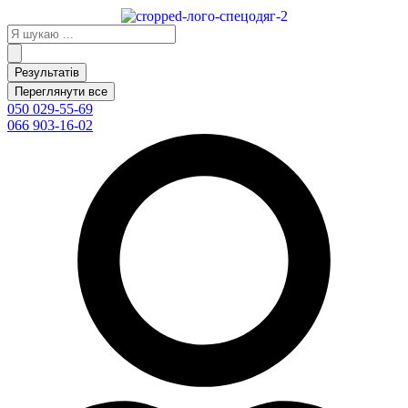
Перейти
до
Search
вмісту
...
Результатів
Переглянути все
050 029-55-69
066 903-16-02