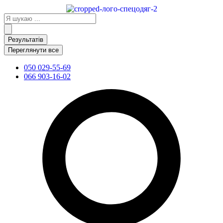
Перейти
до
Search
вмісту
...
Результатів
Переглянути все
050 029-55-69
066 903-16-02