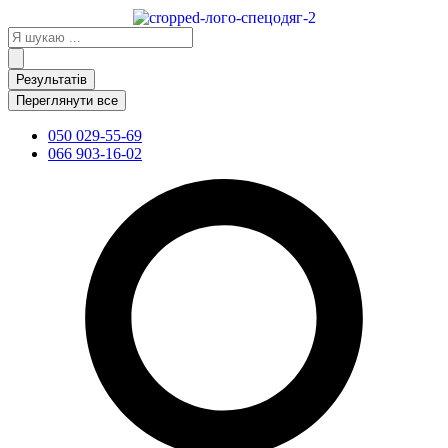
Перейти
до
Search
вмісту
...
Результатів
Переглянути все
050 029-55-69
066 903-16-02