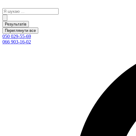
Перейти
до
Search
вмісту
...
Результатів
Переглянути все
050 029-55-69
066 903-16-02