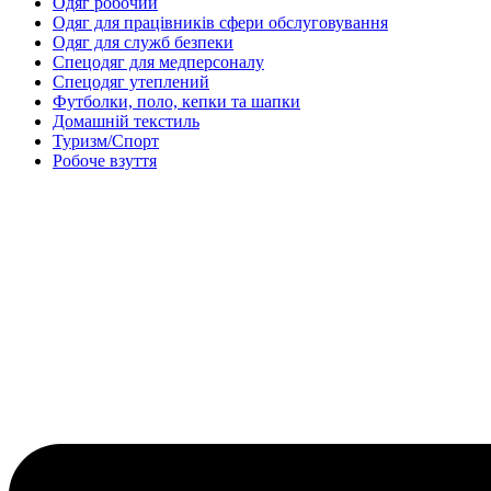
Одяг робочий
Одяг для працівників сфери обслуговування
Одяг для служб безпеки
Спецодяг для медперсоналу
Спецодяг утеплений
Футболки, поло, кепки та шапки
Домашній текстиль
Туризм/Спорт
Робоче взуття