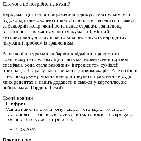
Для чого це потрібно на кухні?
Куркума – це спеція з вираженим терпкуватим смаком, яка
чудово відтіняє овочеві страви. Її люблять і за багатий смак, і
за бадьорий колір, який вона надає стравам, і за цілющі
властивості: вважається, що куркума – відмінний
антиоксидант, а тому її часто використовують народному
лікуванні проблем із травленням.
А ще корінь куркуми як барвник відмінно протистоїть
сонячному світлу, тому ще з часів магелланівської торгівлі
спеціями, вона стала важливим інгредієнтом сумішей
приправ, які зараз у нас називають словом «карі». Але головне
– те, що куркуму можна використовувати практично в будь-
яких рецептах (і навіть додавати в смажену картоплю, як
робила мама Гордона Ремзі).
Схожі новини
Шафран
Одна з найхитріших, а тому – дорогих і вишуканих спецій,
насправді ні що інше, як приймочки маточок квіток крокуса
посівного з сімейства Ірисових.
12.03.2024
Докладніше