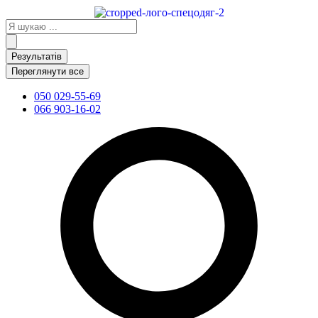
Перейти
до
Search
вмісту
...
Результатів
Переглянути все
050 029-55-69
066 903-16-02