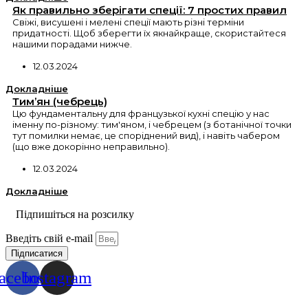
Як правильно зберігати спеції: 7 простих правил
Свіжі, висушені і мелені спеції мають різні терміни
придатності. Щоб зберегти їх якнайкраще, скористайтеся
нашими порадами нижче.
12.03.2024
Докладніше
Тим’ян (чебрець)
Цю фундаментальну для французької кухні спецію у нас
іменну по-різному: тим'яном, і чебрецем (з ботанічної точки
тут помилки немає, це споріднений вид), і навіть чабером
(що вже докорінно неправильно).
12.03.2024
Докладніше
Підпишіться на розсилку
Введіть свій e-mail
Підписатися
acebook
Instagram