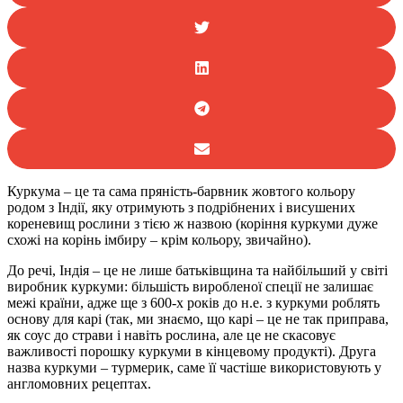
Куркума – це та сама пряність-барвник жовтого кольору
родом з Індії, яку отримують з подрібнених і висушених
кореневищ рослини з тією ж назвою (коріння куркуми дуже
схожі на корінь імбиру – крім кольору, звичайно).
До речі, Індія – це не лише батьківщина та найбільший у світі
виробник куркуми: більшість виробленої спеції не залишає
межі країни, адже ще з 600-х років до н.е. з куркуми роблять
основу для карі (так, ми знаємо, що карі – це не так приправа,
як соус до страви і навіть рослина, але це не скасовує
важливості порошку куркуми в кінцевому продукті). Друга
назва куркуми – турмерик, саме її частіше використовують у
англомовних рецептах.