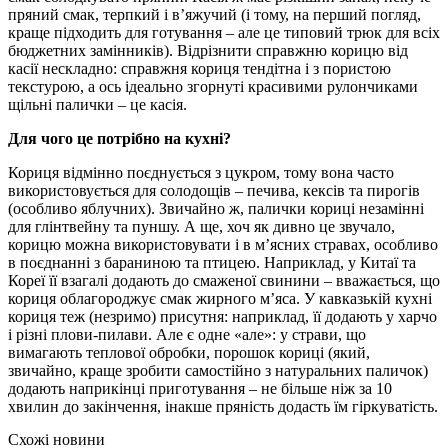
пряний смак, терпкий і в’яжучий (і тому, на перший погляд,
краще підходить для готування – але це типовий трюк для всіх
бюджетних замінників). Відрізнити справжню корицю від
касії нескладно: справжня кориця тендітна і з пористою
текстурою, а ось ідеально згорнуті красивими рулончиками
щільні палички – це касія.
Для чого це потрібно на кухні?
Кориця відмінно поєднується з цукром, тому вона часто
використовується для солодощів – печива, кексів та пирогів
(особливо яблучних). Звичайно ж, палички кориці незамінні
для глінтвейну та пуншу. А ще, хоч як дивно це звучало,
корицю можна використовувати і в м’ясних стравах, особливо
в поєднанні з бараниною та птицею. Наприклад, у Китаї та
Кореї її взагалі додають до смаженої свинини – вважається, що
кориця облагороджує смак жирного м’яса. У кавказькій кухні
кориця теж (незримо) присутня: наприклад, її додають у харчо
і різні плови-пилави. Але є одне «але»: у страви, що
вимагають теплової обробки, порошок кориці (який,
звичайно, краще зробити самостійно з натуральних паличок)
додають наприкінці приготування – не більше ніж за 10
хвилин до закінчення, інакше пряність додасть їм гіркуватість.
Схожі новини