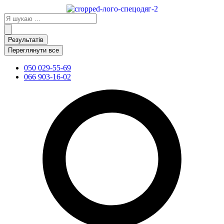
Перейти
до
Search
вмісту
...
Результатів
Переглянути все
050 029-55-69
066 903-16-02