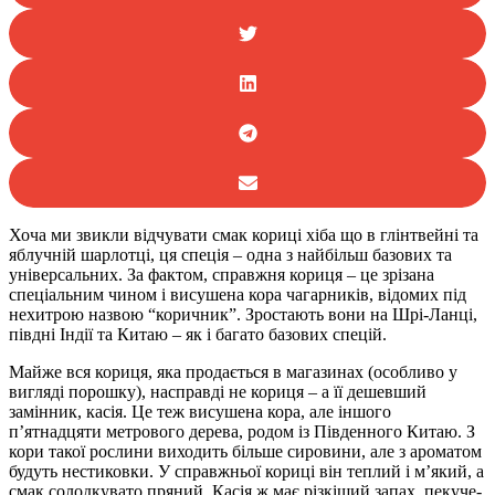
Хоча ми звикли відчувати смак кориці хіба що в глінтвейні та
яблучній шарлотці, ця спеція – одна з найбільш базових та
універсальних. За фактом, справжня кориця – це зрізана
спеціальним чином і висушена кора чагарників, відомих під
нехитрою назвою “коричник”. Зростають вони на Шрі-Ланці,
півдні Індії та Китаю – як і багато базових спецій.
Майже вся кориця, яка продається в магазинах (особливо у
вигляді порошку), насправді не кориця – а її дешевший
замінник, касія. Це теж висушена кора, але іншого
п’ятнадцяти метрового дерева, родом із Південного Китаю. З
кори такої рослини виходить більше сировини, але з ароматом
будуть нестиковки. У справжньої кориці він теплий і м’який, а
смак солодкувато пряний. Касія ж має різкіший запах, пекуче-