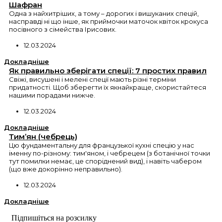
Шафран
Одна з найхитріших, а тому – дорогих і вишуканих спецій,
насправді ні що інше, як приймочки маточок квіток крокуса
посівного з сімейства Ірисових.
12.03.2024
Докладніше
Як правильно зберігати спеції: 7 простих правил
Свіжі, висушені і мелені спеції мають різні терміни
придатності. Щоб зберегти їх якнайкраще, скористайтеся
нашими порадами нижче.
12.03.2024
Докладніше
Тим’ян (чебрець)
Цю фундаментальну для французької кухні спецію у нас
іменну по-різному: тим'яном, і чебрецем (з ботанічної точки
тут помилки немає, це споріднений вид), і навіть чабером
(що вже докорінно неправильно).
12.03.2024
Докладніше
Підпишіться на розсилку