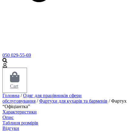
050 029-55-69
Cart
Головна
/
Одяг для працівників сфери
обслуговування
/
Фартухи для кухарів та барменів
/ Фартух
“Офіціантка”
Характеристики
Опис
Таблиця розмірів
Відгуки