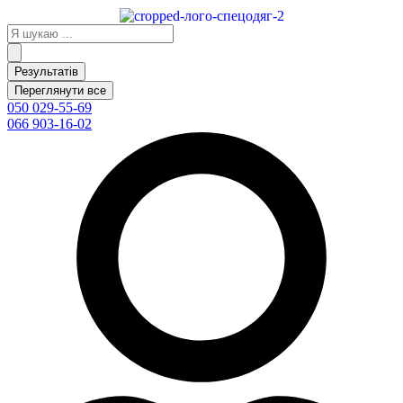
Перейти
до
Search
вмісту
...
Результатів
Переглянути все
050 029-55-69
066 903-16-02