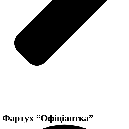
Фартух “Офіціантка”